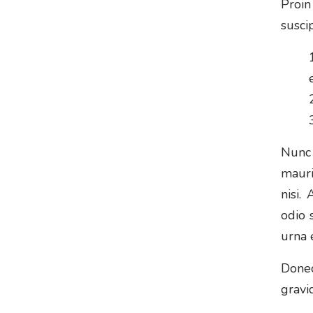
Proin
susci
Nunc 
mauri
nisi.
odio 
urna 
Donec
gravid