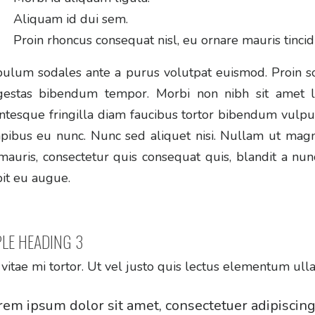
Aliquam id dui sem.
Proin rhoncus consequat nisl, eu ornare mauris tincid
bulum sodales ante a purus volutpat euismod. Proin sod
estas bibendum tempor. Morbi non nibh sit amet lig
ntesque fringilla diam faucibus tortor bibendum vulput
apibus eu nunc. Nunc sed aliquet nisi. Nullam ut magn
mauris, consectetur quis consequat quis, blandit a nunc
pit eu augue.
LE HEADING 3
vitae mi tortor. Ut vel justo quis lectus elementum ull
rem ipsum dolor sit amet, consectetuer adipiscin