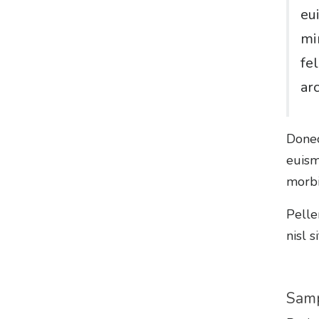
eu
mi
fel
ar
Donec
euism
morbi
Pelle
nisl 
Samp