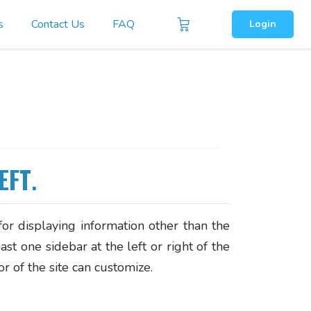
s
Contact Us
FAQ
Login
EFT
.
r displaying information other than the
t one sidebar at the left or right of the
r of the site can customize.