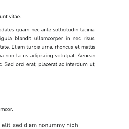
unt vitae.
ales quam nec ante sollicitudin lacinia.
ula blandit ullamcorper in nec risus.
ate. Etiam turpis urna, rhoncus et mattis
a non lacus adipiscing volutpat. Aenean
. Sed orci erat, placerat ac interdum ut,
amcor.
g elit, sed diam nonummy nibh