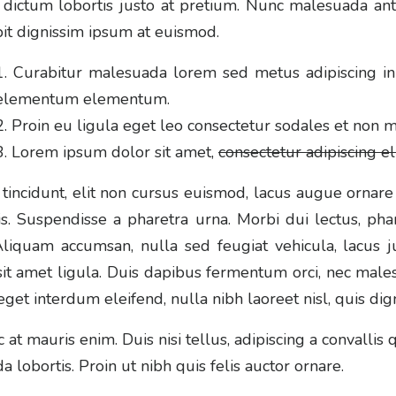
 dictum lobortis justo at pretium. Nunc malesuada ant
pit dignissim ipsum at euismod.
Curabitur malesuada lorem sed metus adipiscing i
elementum elementum.
Proin eu ligula eget leo consectetur sodales et non m
Lorem ipsum dolor sit amet,
consectetur adipiscing eli
tincidunt, elit non cursus euismod, lacus augue ornare
s. Suspendisse a pharetra urna. Morbi dui lectus, ph
 Aliquam accumsan, nulla sed feugiat vehicula, lacus j
sit amet ligula. Duis dapibus fermentum orci, nec males
eget interdum eleifend, nulla nibh laoreet nisl, quis di
 at mauris enim. Duis nisi tellus, adipiscing a convallis q
a lobortis. Proin ut nibh quis felis auctor ornare.