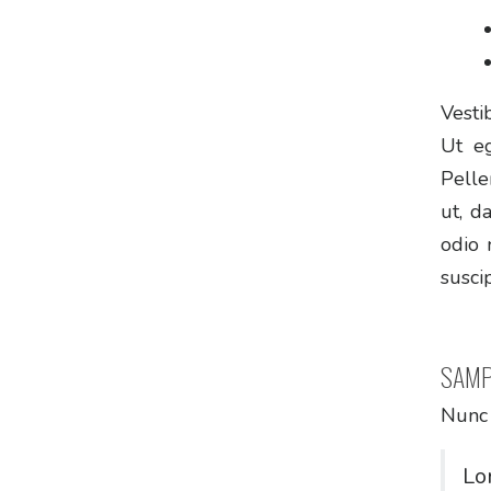
Vesti
Ut eg
Pelle
ut, d
odio 
susci
SAMP
Nunc 
Lo